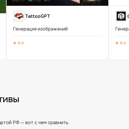
TattooGPT
Генерация изображений
Генер
★
0.0
★
5.0
тивы
ртой РФ — вот с чем сравнить.