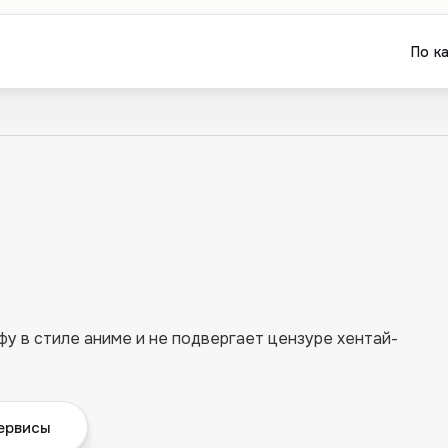
По к
фу в стиле аниме и не подвергает цензуре хентай-
ервисы