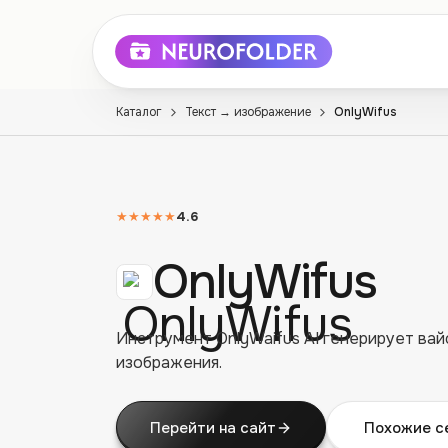
Каталог
Текст → изображение
OnlyWifus
★★★★★
4.6
OnlyWifus
Инструмент OnlyWaifus AI генерирует вай
изображения.
Перейти на сайт
Похожие с