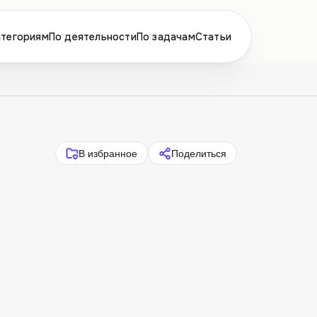
атегориям
По деятельности
По задачам
Статьи
В избранное
Поделиться