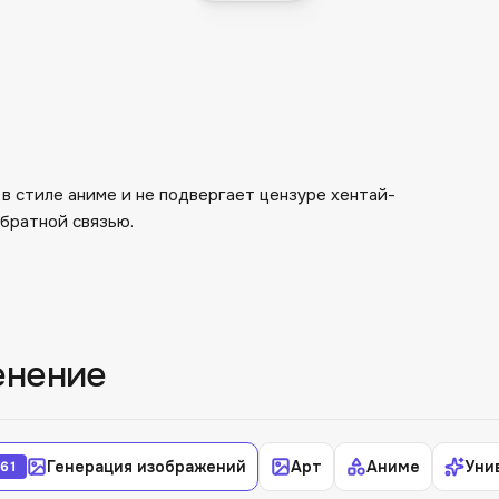
в стиле аниме и не подвергает цензуре хентай-
братной связью.
енение
Генерация изображений
Арт
Аниме
Уни
61