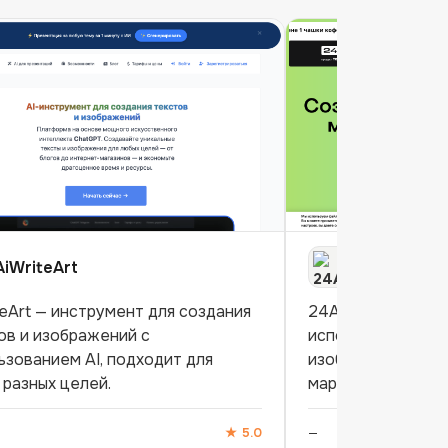
AiWriteArt
24AI
teArt — инструмент для создания
24AI – это инстр
ов и изображений с
использует нейро
ьзованием AI, подходит для
изображений высо
 разных целей.
маркетплейсов и 
★
5.0
—