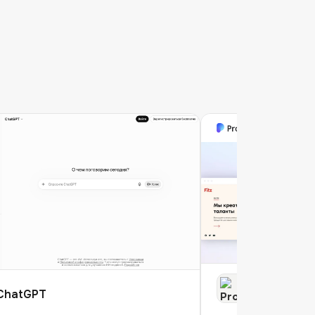
Prodact
ChatGPT