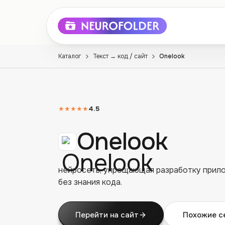
Каталог
Текст → код / сайт
Onelook
★★★★★
4.5
Onelook
нейросеть, упрощающая разработку прило
без знания кода.
Перейти на сайт
Похожие с