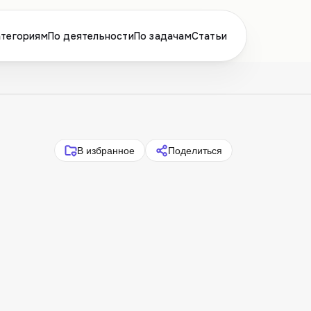
атегориям
По деятельности
По задачам
Статьи
В избранное
Поделиться