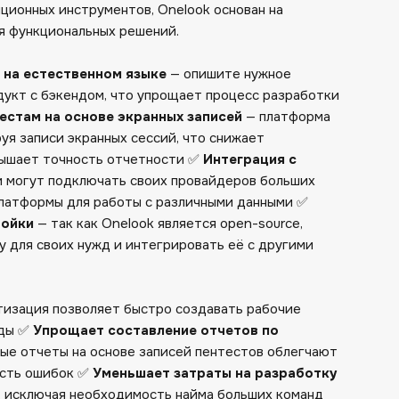
ционных инструментов, Onelook основан на
я функциональных решений.
 на естественном языке
— опишите нужное
дукт с бэкендом, что упрощает процесс разработки
естам на основе экранных записей
— платформа
уя записи экранных сессий, что снижает
вышает точность отчетности ✅
Интеграция с
 могут подключать своих провайдеров больших
платформы для работы с различными данными ✅
ройки
— так как Onelook является open-source,
 для своих нужд и интегрировать её с другими
изация позволяет быстро создавать рабочие
нды ✅
Упрощает составление отчетов по
ые отчеты на основе записей пентестов облегчают
ость ошибок ✅
Уменьшает затраты на разработку
, исключая необходимость найма больших команд