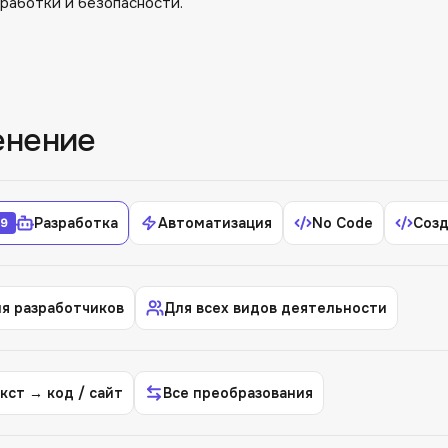
работки и безопасности.
енение
Разработка
Автоматизация
No Code
Созд
9
я разработчиков
Для всех видов деятельности
кст → код / сайт
Все преобразования