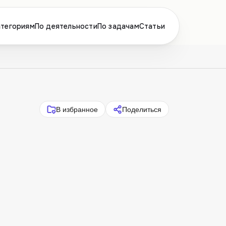
атегориям
По деятельности
По задачам
Статьи
В избранное
Поделиться