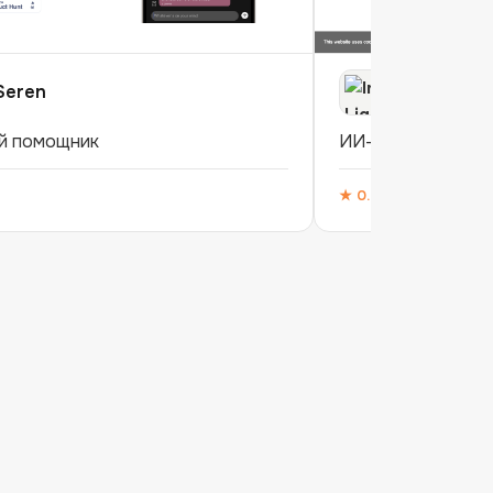
Seren
Inner Light
й помощник
ИИ-ассистент
★
0.0