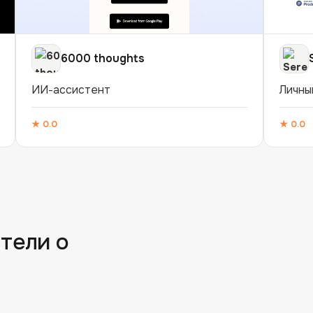
6000 thoughts
ИИ-ассистент
Личны
★
0.0
★
0.0
тели о