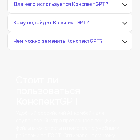
Для чего используется КонспектGPT?
Кому подойдёт КонспектGPT?
Чем можно заменить КонспектGPT?
Стоит ли
пользоваться
КонспектGPT
Удобный российский AI-комбайн для
студентов: быстро превращает лекции и
файлы в конспекты и помогает с учебными
работами по ГОСТ. Оптимален тем, кому