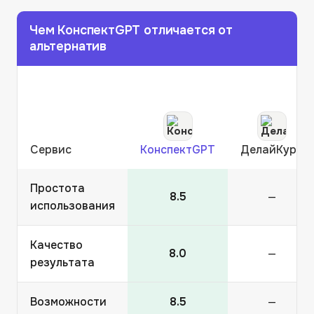
Чем
КонспектGPT
отличается от
альтернатив
Сервис
КонспектGPT
ДелайКурс
Простота
8.5
—
использования
Качество
8.0
—
результата
Возможности
8.5
—