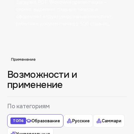
Загрузка PDF, Word или презентации —
сервис выделяет главные тезисы и
оформляет структурированный конспект,
работая с документами до 500 страниц.
Применение
Возможности и
применение
По категориям
Образование
Русские
Саммари
ТОП
6
Универсальные