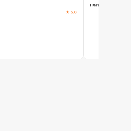
Платно
★
5.0