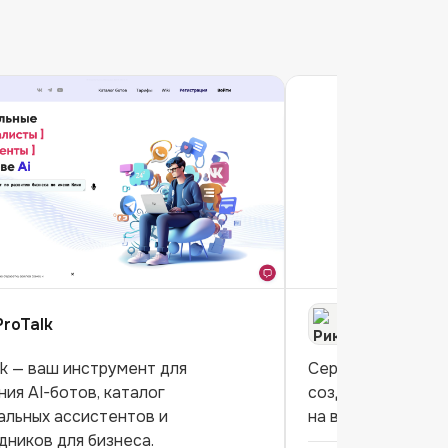
ProTalk
Рика.ai
lk — ваш инструмент для
Сервис, позволя
ния AI-ботов, каталог
создавать AI-асс
альных ассистентов и
на вашей базе зна
дников для бизнеса.