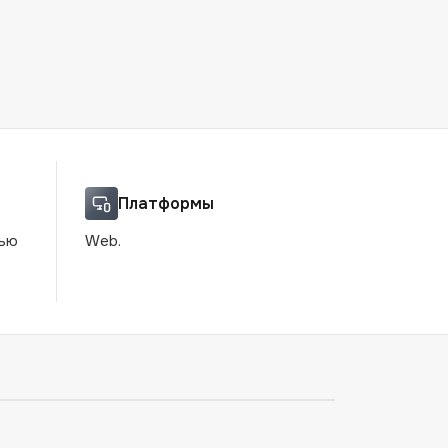
Платформы
щью
Web.