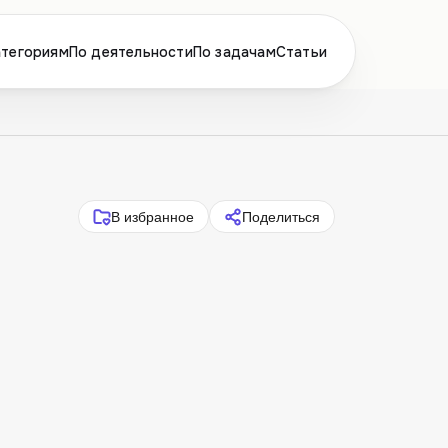
атегориям
По деятельности
По задачам
Статьи
В избранное
Поделиться