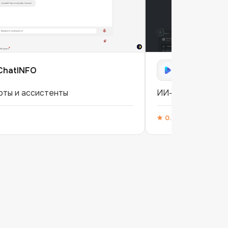
ChatINFO
VLEX AI
оты и ассистенты
ИИ-ассистент
★
0.0