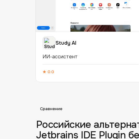
Study AI
ИИ-ассистент
★
0.0
Сравнение
Российские альтерна
Jetbrains IDE Plugin
бе