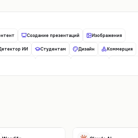
онтент
Создание презентаций
Изображения
Детектор ИИ
Студентам
Дизайн
Коммерция
Образование
Переводы
Разработка
Таблицы
айн интерьера
Дипфейк
Социальные сети
Данные и аналитика
Изучение языка
Архитектура
Родителям
Роботы и устройства
Мода
Домашние животные
Путешествия
Недвижимость
Отношения