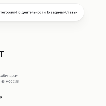
атегориям
По деятельности
По задачам
Статьи
т
вебинара».
 из России
6