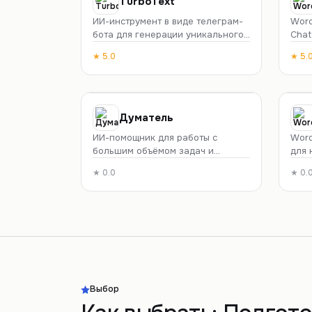
TurboText
Рецепты и готовка
Развлечения
ИИ-инструмент в виде телеграм-
Word
бота для генерации уникального
Chat
Вдохновение
Продуктивность
текстового контента.
пере
★
5.0
★
5.
нахо
изоб
рефе
блог
Думатель
ИИ-помощник для работы с
Word
большим объёмом задач и
для 
документов
рабо
★
0.0
★
0.
и ди
стру
огла
исто
мину
Выбор