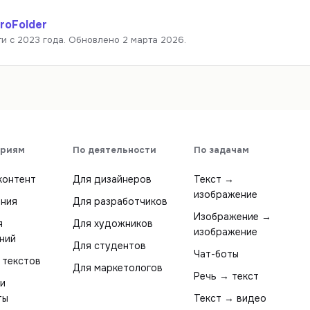
roFolder
и с 2023 года.
Обновлено 2 марта 2026.
ориям
По деятельности
По задачам
контент
Для дизайнеров
Текст →
изображение
ния
Для разработчиков
Изображение →
я
Для художников
изображение
ний
Для студентов
Чат-боты
 текстов
Для маркетологов
Речь → текст
и
ты
Текст → видео