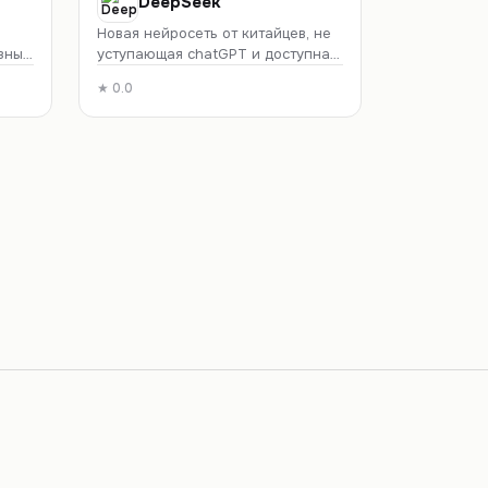
DeepSeek
Новая нейросеть от китайцев, не
зные
уступающая chatGPT и доступная
ли
для россиян без VPN
★
0.0