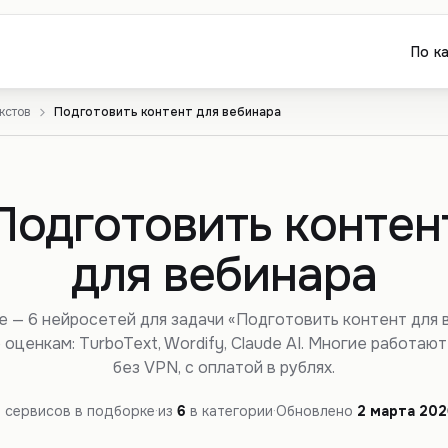
По к
кстов
Подготовить контент для вебинара
Подготовить контен
для вебинара
е — 6 нейросетей для задачи «Подготовить контент для 
 оценкам: TurboText, Wordify, Claude AI. Многие работают
без VPN, с оплатой в рублях.
6
сервисов в подборке
·
из
6
в категории
·
Обновлено
2 марта
202