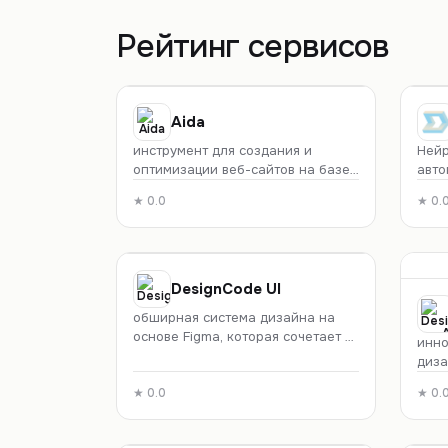
Поиск информации
Базы данных
Рейтинг сервисов
Маркетинг
Финансы
Спорт
Здоровье
Инвестиции
HR
Aida
Рецепты и готовка
Развлечения
инструмент для создания и
Нейр
оптимизации веб-сайтов на базе
авто
Вдохновение
Продуктивность
ии, который устраняет болевые
пред
★
0.0
★
0.
точки, связанные с веб-дизайном.
для 
DesignCode UI
обширная система дизайна на
основе Figma, которая сочетает в
инно
себе обширную библиотеку
диза
компонентов и шаблонов с
техн
интеграцией Framer.
★
0.0
★
0.
наст
диза
ищущ