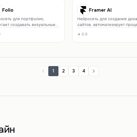
мящихся улучшить SEO.
Folio
Framer AI
осеть для портфолио,
Нейросеть для создания диз
гает создавать визуальные
сайтов, автоматизирует проц
кты для профессионалов.
прототипирования.
0
★
0.0
1
2
3
4
айн