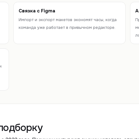
Связка с Figma
А
Импорт и экспорт макетов экономят часы, когда
П
команда уже работает в привычном редакторе.
м
л
и
подборку