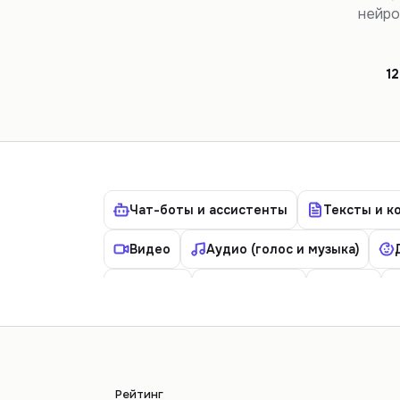
нейрос
12
Чат-боты и ассистенты
Тексты и к
Видео
Аудио (голос и музыка)
Русские
Агрегаторы
Право
Книги
Новости
Бизнес
Диз
Безопасность и конфиденциальность
Рейтинг