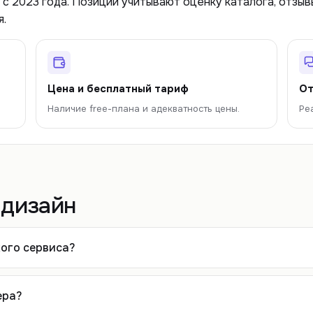
 с 2023 года. Позиции учитывают оценку каталога, отзы
я.
Цена и бесплатный тариф
От
Наличие free-плана и адекватность цены.
Ре
-дизайн
кого сервиса?
ера?