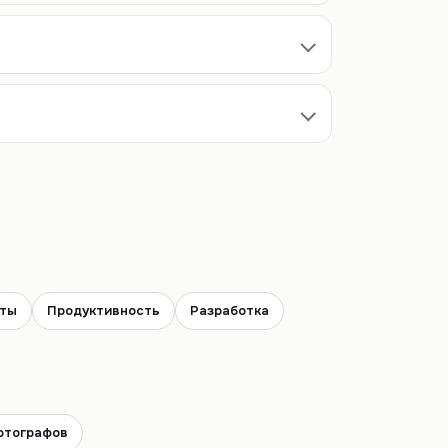
нты
Продуктивность
Разработка
отографов