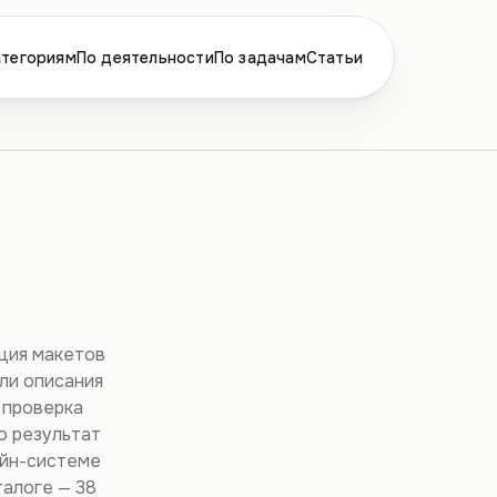
атегориям
По деятельности
По задачам
Статьи
-
ация макетов
ли описания
я проверка
о результат
айн-системе
талоге — 38