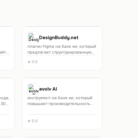
DesignBuddy.net
плагин Figma на базе ии, который
айты
предлагает структурированную
стой
обратную связь по макету, цвету,
★
0.0
типографике и доступности в
ент
дизайне.
evolv AI
кода,
инструмент на базе ии, который
 3D-
повышает производительность
веб-сайта за счет анализа
нных
поведения пользователей в
режиме реального времени.
★
0.0
а.