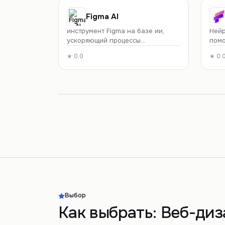
стре
Figma AI
инструмент Figma на базе ии,
Нейр
ускоряющий процессы
помо
проектирования и разработки.
прое
★
0.0
★
0.
Выбор
Как выбрать:
Веб-диз