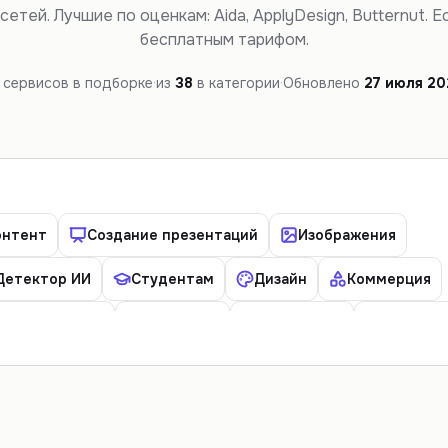
етей. Лучшие по оценкам: Aida, ApplyDesign, Butternut. Е
бесплатным тарифом.
сервисов в подборке
·
из
38
в категории
·
Обновлено
27 июля 20
онтент
Создание презентаций
Изображения
Детектор ИИ
Студентам
Дизайн
Коммерция
Образование
Переводы
Разработка
Таблицы
айн интерьера
Дипфейк
Социальные сети
Данные и аналитика