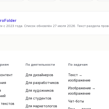
roFolder
и с 2023 года.
Список обновлён 27 июля 2026.
Текст раздела прове
ориям
По деятельности
По задачам
контент
Для дизайнеров
Текст →
изображение
ния
Для разработчиков
Изображение →
я
Для художников
изображение
ний
Для студентов
Чат-боты
 текстов
Для маркетологов
Речь → текст