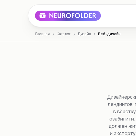
Главная
Каталог
Дизайн
Веб-дизайн
Дизайнерски
лендингов,
в вёрстку
юзабилити.
должен жит
и экспорту