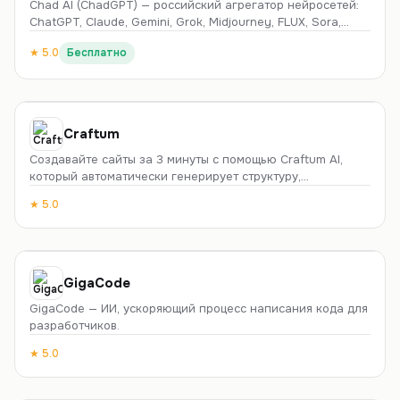
Chad AI (ChadGPT) — российский агрегатор нейросетей:
ChatGPT, Claude, Gemini, Grok, Midjourney, FLUX, Sora,
Поиск информации
Базы данных
Suno и десятки других моделей в одном окне на русском,
★
5.0
Бесплатно
без VPN и с оплатой картами РФ. Есть бесплатный старт
Изучение языка
Архитектура
Родителям
и подписки от 290 ₽.
Маркетинг
Финансы
Спорт
Craftum
Роботы и устройства
Мода
Создавайте сайты за 3 минуты с помощью Craftum AI,
который автоматически генерирует структуру,
Домашние животные
Здоровье
изображения и текст.
★
5.0
Инвестиции
HR
Путешествия
Недвижимость
Отношения
GigaCode
Рецепты и готовка
Развлечения
SEO
GigaCode — ИИ, ускоряющий процесс написания кода для
разработчиков.
Саморазвитие
Захват движения
★
5.0
Вдохновение
Продуктивность