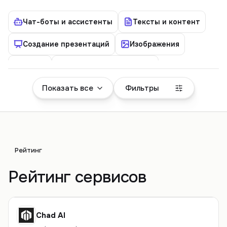
Чат-боты и ассистенты
Тексты и контент
Создание презентаций
Изображения
Видео
Аудио (голос и музыка)
Показать все
Фильтры
Детектор ИИ
Студентам
Дизайн
Коммерция
Русские
Агрегаторы
Право
Образование
Переводы
Рейтинг
Разработка
Таблицы
Книги
Новости
Рейтинг сервисов
Бизнес
Дизайн интерьера
Дипфейк
Безопасность и конфиденциальность
Chad AI
Социальные сети
Данные и аналитика