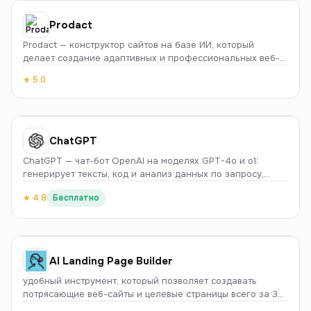
Генератор имен
Prodact
Prodact — конструктор сайтов на базе ИИ, который
делает создание адаптивных и профессиональных веб-
ресурсов простым и доступным.
★
5.0
ChatGPT
ChatGPT — чат-бот OpenAI на моделях GPT-4o и o1:
генерирует тексты, код и анализ данных по запросу,
свободно понимает русский. Есть бесплатный тариф,
★
4.8
Бесплатно
продвинутые модели — от $20/мес. Из России работает
через VPN, карты российских банков не принимаются.
AI Landing Page Builder
удобный инструмент, который позволяет создавать
потрясающие веб-сайты и целевые страницы всего за 30
секунд.