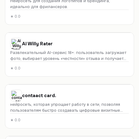
Нейросеть для создания логотипов и брендинга,
идеально для фрилансеров.
★
0.0
AI Willy Rater
Развлекательный AI-сервис 18+: пользователь загружает
фото, выбирает уровень «честности» отзыва и получает
шуточную оценку с числовым баллом, описанием и
★
0.0
озвучкой. Работает в браузере без обязательной
регистрации, первый разбор бесплатный. Носит
исключительно игровой характер.
contaact card.
нейросеть, которая упрощает работу в сети, позволяя
пользователям быстро создавать цифровые визитные
карточки и обмениваться ими.
★
0.0