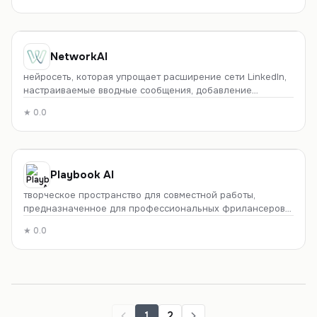
NetworkAI
нейросеть, которая упрощает расширение сети LinkedIn,
настраиваемые вводные сообщения, добавление
информации о пользователях, сетевые функции,
★
0.0
улучшение заявлений о приеме на работу и резюме, а
также точную генерацию пунктов списка.
Playbook AI
творческое пространство для совместной работы,
предназначенное для профессиональных фрилансеров и
команд дизайнеров, с такими функциями, как искусство
★
0.0
на основе ии и оперативное хранение, совместная
работа и редактирование, более интеллектуальное
хранилище и творческие лицензии.
1
2