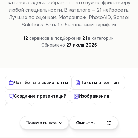
каталога, здесь собрано то, что нужно фрилансеру
любой специальности. В каталоге — 21 нейросеть.
Лучшие по оценкам: Метранпаж, PhotoAiD, Sensei
Solutions. Есть 1 с бесплатным тарифом.
12
сервисов в подборке
·
из
21
в категории
·
Обновлено
27 июля 2026
Чат-боты и ассистенты
Тексты и контент
Создание презентаций
Изображения
Видео
Аудио (голос и музыка)
Показать все
Фильтры
Детектор ИИ
Студентам
Дизайн
Коммерция
Русские
Агрегаторы