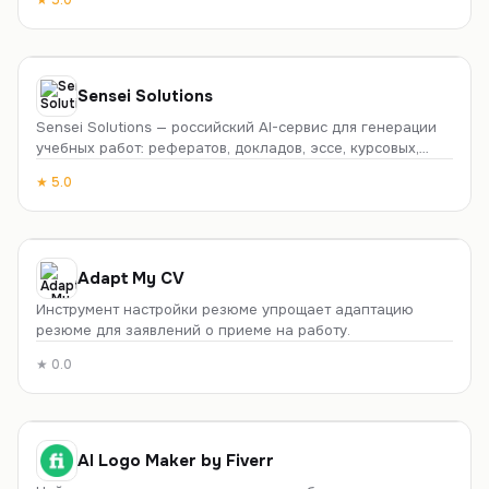
соответствие требованиям паспорта, визы или ID более
чем 150 стран.
Инвестиции
HR
Путешествия
Недвижимость
Отношения
Sensei Solutions
Sensei Solutions — российский AI-сервис для генерации
Рецепты и готовка
Развлечения
SEO
учебных работ: рефератов, докладов, эссе, курсовых,
дипломов, ВКР и магистерских диссертаций. Работает на
Саморазвитие
Захват движения
★
5.0
языковых моделях с упором на русский язык, выдаёт
готовый текст объёмом до 100+ страниц за один проход.
Вдохновение
Продуктивность
Оплата в рублях, работает из РФ без VPN.
Генератор имен
Adapt My CV
Инструмент настройки резюме упрощает адаптацию
резюме для заявлений о приеме на работу.
★
0.0
AI Logo Maker by Fiverr