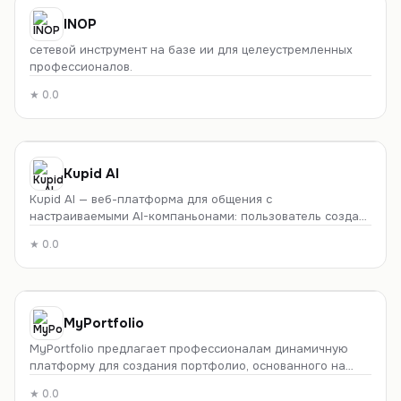
INOP
сетевой инструмент на базе ии для целеустремленных
профессионалов.
★
0.0
Kupid AI
Kupid AI — веб-платформа для общения с
настраиваемыми AI-компаньонами: пользователь создаёт
персонажа, ведёт с ним текстовый диалог, получает
★
0.0
голосовые сообщения и изображения. Сервис
ориентирован на взрослую аудиторию (18+).
MyPortfolio
MyPortfolio предлагает профессионалам динамичную
платформу для создания портфолио, основанного на
повествовании.
★
0.0