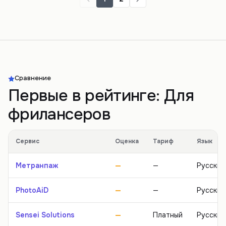
Сравнение
Первые в рейтинге:
Для
фрилансеров
Сервис
Оценка
Тариф
Язык
Метранпаж
—
—
Русский
PhotoAiD
—
—
Русский
Sensei Solutions
—
Платный
Русский