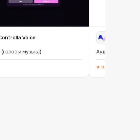
Controlla Voice
OpenVoice A
 (голос и музыка)
Аудио (голос и му
★
0.0