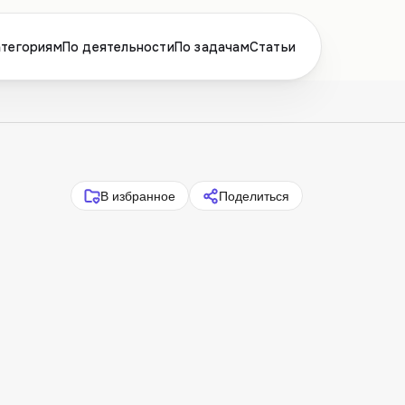
атегориям
По деятельности
По задачам
Статьи
В избранное
Поделиться