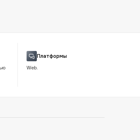
Платформы
щью
Web.