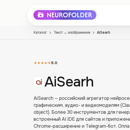
Каталог
Текст → изображение
AiSearh
★★★★★
5.0
AiSearh
AiSearch — российский агрегатор нейросе
графическим, аудио- и видеомоделям (Clau
object). Более 30 инструментов для генер
встроенный AI IDE для сайтов и приложен
Chrome-расширение и Telegram-бот. Оплат