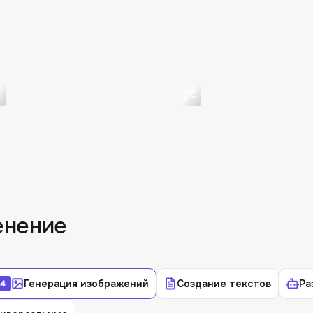
енение
Генерация изображений
Создание текстов
Ра
4