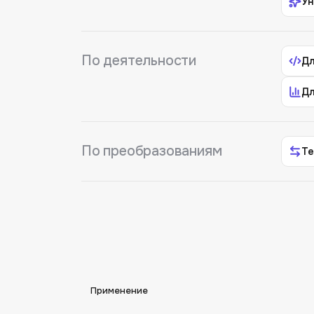
Ун
По деятельности
Дл
Дл
По преобразованиям
Те
Применение