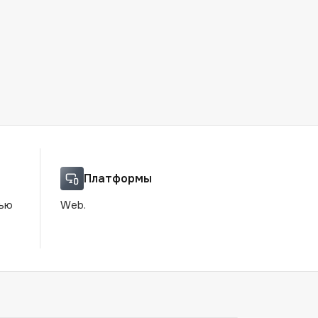
Платформы
щью
Web.