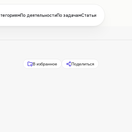
атегориям
По деятельности
По задачам
Статьи
В избранное
Поделиться